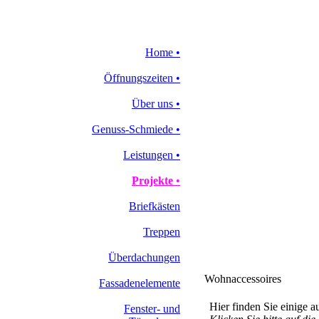
Home
•
Öffnungszeiten
•
Über uns
•
Genuss-Schmiede
•
Leistungen
•
Projekte
•
Briefkästen
Treppen
Überdachungen
Wohnaccessoires
Fassadenelemente
Hier finden Sie einige a
Fenster- und