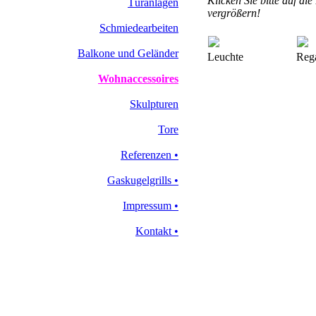
Klicken Sie bitte auf die
Türanlagen
vergrößern!
Schmiedearbeiten
Balkone und Geländer
Leuchte
Reg
Wohnaccessoires
Skulpturen
Tore
Referenzen
•
Gaskugelgrills
•
Impressum
•
Kontakt
•