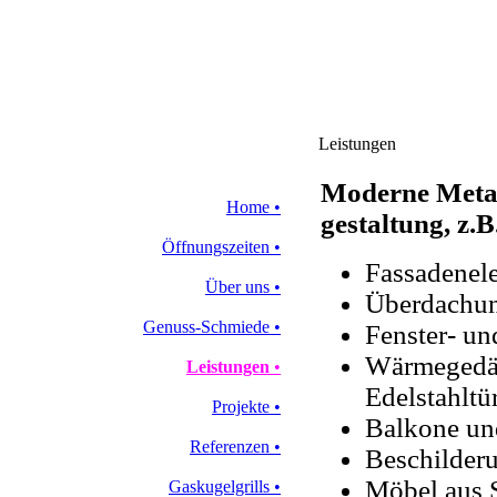
Leistungen
Moderne Metal
Home
•
gestaltung, z.B
Öffnungszeiten
•
Fassadenel
Über uns
•
Überdachu
Genuss-Schmiede
•
Fenster- un
Wärmeged
Leistungen
•
Edelstahltü
Projekte
•
Balkone un
Referenzen
•
Beschilder
Möbel aus S
Gaskugelgrills
•